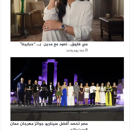
ل
ر
ح
م
ن
مي فاروق.. تعود مع مدين بــ “حبايبنا”
منذ يوم واحد
مصر تحصد أفضل سيناريو جوائز مهرجان عمان
السينمائي