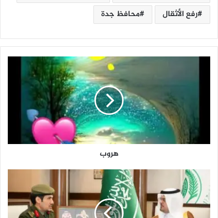
رفع الأثقال
محافظ جدة
ه
ر
و
ب
هروب
ن
ا
ئ
ب
أ