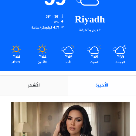
د
ب
ا
Riyadh
39º - 36º
ل
8%
خ
4.71 كيلومتر/ساعة
غيوم متفرقة
د
م
ا
ت
44
44
45
45
39
ا
℃
℃
℃
℃
℃
الجمعة
السبت
الأحد
الأثنين
الثلاثاء
ل
ت
ق
ن
الأخيرة
الأشهر
ي
ة
ل
ض
ي
و
ف
ا