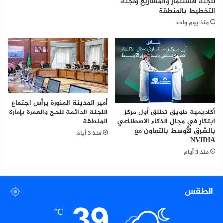
للجنة الاستثمار والمشاريع ولجنة
ن
التخطيط بالمنطقة
و
منذ يوم واحد
ي
ل
ج
و
ا
ز
ا
ت
أمير المدينة المنورة يرأس اجتماع
ا
أكاديمية طويق تطلق أول مركز
اللجنة الدائمة للحج والعمرة بإمارة
ل
ابتكار في مجال الذكاء الاصطناعي
المنطقة
م
بالشرق الأوسط بالتعاون مع
منذ 3 أيام
ن
NVIDIA
ط
منذ 3 أيام
ق
ة
و
الطقس
ي
39
ش
℃
ي