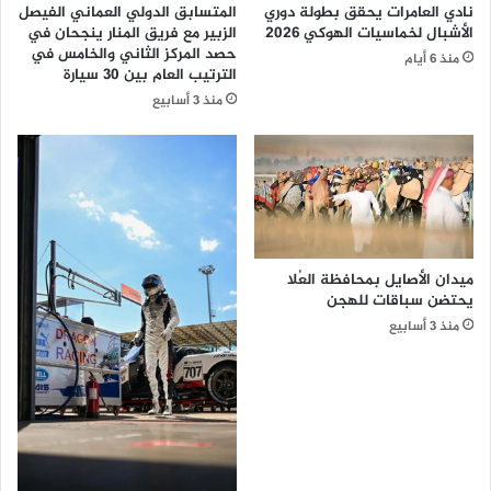
نادي العامرات يحقق بطولة دوري
المتسابق الدولي العماني الفيصل
ت
الأشبال لخماسيات الهوكي 2026
الزبير مع فريق المنار ينجحان في
ث
حصد المركز الثاني والخامس في
منذ 6 أيام
م
الترتيب العام بين 30 سيارة
ا
منذ 3 أسابيع
ر
ي
ة
ل
إ
ن
ش
ا
ميدان الأصايل بمحافظة العُلا
ء
يحتضن سباقات للهجن
و
منذ 3 أسابيع
ت
ش
غ
ي
ل
ل
و