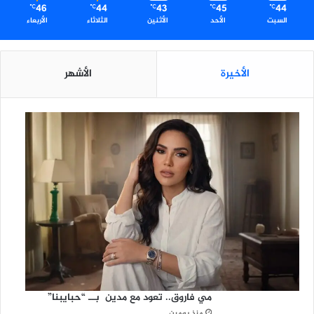
46
44
43
45
44
℃
℃
℃
℃
℃
السبت
الأحد
الأثنين
الثلاثاء
الأربعاء
الأخيرة
الأشهر
مي فاروق.. تعود مع مدين بــ “حبايبنا”
منذ يومين