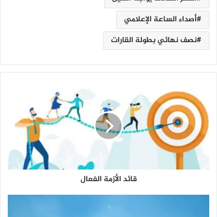
أصداء الساعة الإعلامي
نصف نهائي بطولة القارات
ق
ا
ئ
د
ا
ل
أ
ز
م
قائد الأزمة الفعال
ة
ا
ل
أ
ف
م