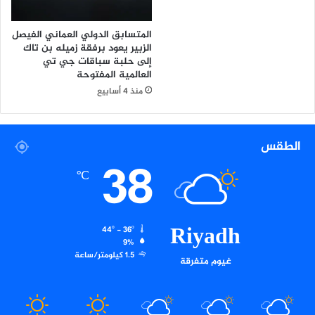
ح
ا
المتسابق الدولي العماني الفيصل
ت
الزبير يعود برفقة زميله بن تاك
د
إلى حلبة سباقات جي تي
ع
العالمية المفتوحة
ا
منذ 4 أسابيع
ئ
ي
ة
الطقس
38
℃
Riyadh
44º - 36º
9%
1.5 كيلومتر/ساعة
غيوم متفرقة