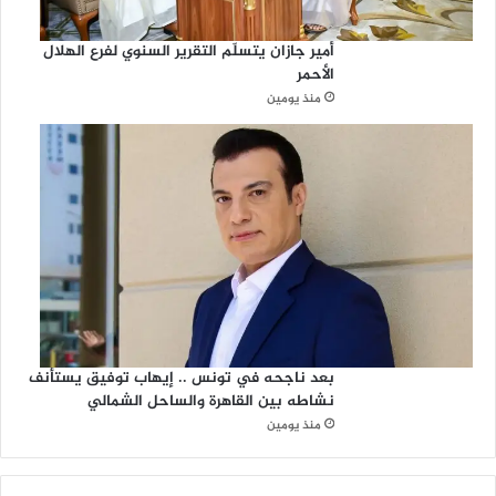
أمير جازان يتسلّم التقرير السنوي لفرع الهلال
الأحمر
منذ يومين
بعد ناجحه في تونس .. إيهاب توفيق يستأنف
نشاطه بين القاهرة والساحل الشمالي
منذ يومين