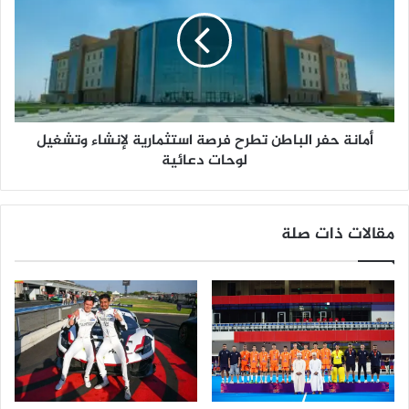
ع
ا
ا
ن
ل
ة
ح
ف
ر
ا
أمانة حفر الباطن تطرح فرصة استثمارية لإنشاء وتشغيل
ل
ب
لوحات دعائية
ا
ط
ن
مقالات ذات صلة
ت
ط
ر
ح
ف
ر
ص
ة
ا
س