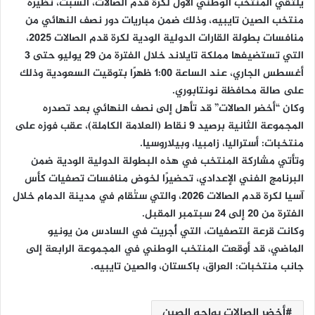
يلتقي المنتخب الوطني الأول لكرة قدم الصالات، السبت، نظيره
منتخب الصين تايبيه، وذلك ضمن مباريات دور نصف النهائي من
منافسات بطولة القارات الدولية الودية لكرة قدم الصالات 2025،
التي تستضيفها مملكة تايلاند خلال الفترة من 29 يوليو حتى 3
أغسطس الجاري، عند الساعة 1:00 ظهرًا بتوقيت السعودية وذلك
على صالة محافظة نونتابوري.
وكان “أخضر الصالات” قد تأهل إلى نصف النهائي بعد تصدره
المجموعة الثانية برصيد 9 نقاط (العلامة الكاملة)، عقب فوزه على
منتخبات: أستراليا، زامبيا، وبيلاروسيا.
وتأتي مشاركة المنتخب في هذه البطولة الدولية الودية ضمن
البرنامج الفني الإعدادي، تحضيرًا لخوض منافسات تصفيات كأس
آسيا لكرة قدم الصالات 2026، والتي ستُقام في مدينة الدمام خلال
الفترة من 20 إلى 24 سبتمبر المقبل.
وكانت قرعة التصفيات، التي أُجريت في السادس من يونيو
الماضي، قد أوقعت المنتخب الوطني في المجموعة الرابعة إلى
جانب منتخبات: العراق، باكستان، والصين تايبيه.
أخضر الصالات يواجه الصين