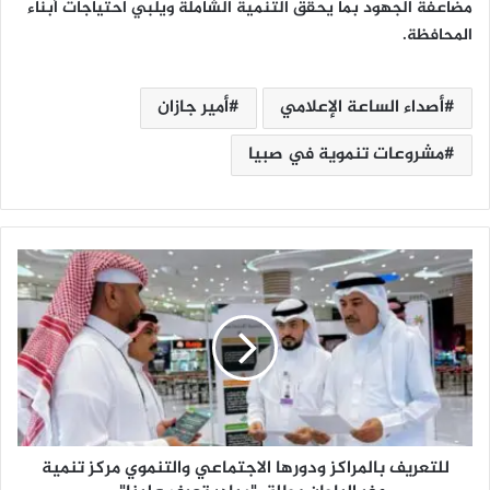
مضاعفة الجهود بما يحقق التنمية الشاملة ويلبي احتياجات أبناء
المحافظة.
أصداء الساعة الإعلامي
أمير جازان
مشروعات تنموية في صبيا
ل
ل
ت
ع
ر
ي
ف
ب
ا
للتعريف بالمراكز ودورها الاجتماعي والتنموي مركز تنمية
ل
م