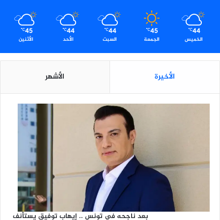
"
45
44
44
45
44
℃
℃
℃
℃
℃
الخميس
الجمعة
السبت
الأحد
الأثنين
الأخيرة
الأشهر
بعد ناجحه في تونس .. إيهاب توفيق يستأنف