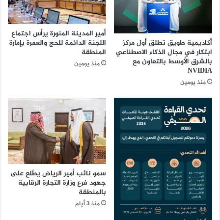
ل
ا
ت
م
ن
ل
أمير المدينة المنورة يرأس اجتماع
م
ا
أكاديمية طويق تطلق أول مركز
اللجنة الدائمة للحج والعمرة بإمارة
و
ل
ابتكار في مجال الذكاء الاصطناعي
المنطقة
ي
و
بالشرق الأوسط بالتعاون مع
منذ يومين
م
ر
NVIDIA
ر
ا
منذ يومين
ك
ث
ز
ي
ت
ل
ن
ا
م
ي
ي
ع
ة
ن
ح
ي
ف
ح
سمو نائب أمير الرياض يطّلع على
ر
جهود فرع وزارة التجارة الرقابية
ت
بالمنطقة
ا
م
ل
ي
منذ 3 أيام
ب
ة