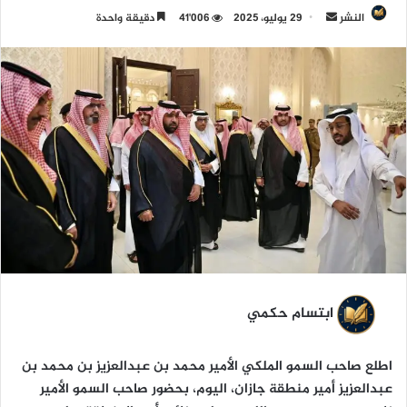
النشر
أ
29 يوليو، 2025
41٬006
دقيقة واحدة
ر
س
ل
ب
ر
ي
د
ا
إ
ل
ك
ت
ر
ابتسام حكمي
و
ن
اطلع صاحب السمو الملكي الأمير محمد بن عبدالعزيز بن محمد بن
ي
عبدالعزيز أمير منطقة جازان، اليوم، بحضور صاحب السمو الأمير
ا