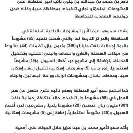
ناصر بن محمد بن عبدالله بن جلوي نائب أمير المنطقة، على
المشروعات المنجزة والجاري تنفيذها بمحافظة صبيا، وذلك ضمن
جولتهما التفقدية للمحافظة
وشهد سموهما عرضآ لأبرز المشروعات البلدية المنفذة في
المحافظة والمراكز التابعة لها، والتي شملت تنفيذ (65) مشروعآ
بقيمة إجمالية بلغت مليارآ و(315) مليون ريال، تضمنت (44) مشروعآ
في مجالات السفلتة والطرق والنظافة والبنى التحتية وتشغيل
المدينة، بالإضافة إلى مشروع درء أخطار السيول، و(15) مشروعآ
استثماريآ، إلى جانب (5) مشروعات إسكانية تشمل إنشاء إسكان
صبيا، ومخطط نخلان، ومشروعات الراية، وواحة البساتين، والرفاه
كما استمع سمو أمير المنطقة وسمو نائبه لشرح مفصل عن سير
العمل في (58) مشروعآ جارٍ تنفيذها حاليآ بتكلفة إجمالية بلغت
(901) مليون ريال، تتضمن (28) مشروعآ بلديآ، ومشروعين لدرء أخطار
السيول، و(25) مشروعآ استثماريآ، إضافة إلى (5) مشروعات إسكانية
وأكد سمو الأمير محمد بن عبدالعزيز خلال الجولة، على أهمية