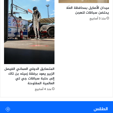
ي
ب
ميدان الأصايل بمحافظة العُلا
ا
يحتضن سباقات للهجن
ل
منذ 3 أسابيع
ت
ر
ج
م
ة
المتسابق الدولي العماني الفيصل
الزبير يعود برفقة زميله بن تاك
إلى حلبة سباقات جي تي
العالمية المفتوحة
منذ 4 أسابيع
الطقس