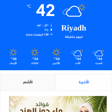
42
℃
Riyadh
44º - 37º
7%
1.99 كيلومتر/ساعة
غيوم متفرقة
46
44
44
44
44
℃
℃
℃
℃
℃
السبت
الأحد
الأثنين
الثلاثاء
الأربعاء
الأخيرة
الأشهر