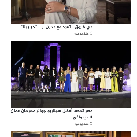
مي فاروق.. تعود مع مدين بــ “حبايبنا”
منذ يومين
مصر تحصد أفضل سيناريو جوائز مهرجان عمان
السينمائي
منذ يومين