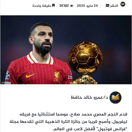
النشر
أ
24 مايو، 2025
39٬382
دقيقة واحدة
ر
س
ل
ب
ر
ي
د
ا
إ
ل
ك
ت
د/عمرو خالد حافظ
ر
و
ن
قدم النجم المصري محمد صلاح، موسما استثنائيا مع فريقه
ي
ليفربول، وأصبح قريبا من جائزة الكرة الذهبية التي تقدمها مجلة
ا
“فرانس فوتبول” لأفضل لاعب في العالم.