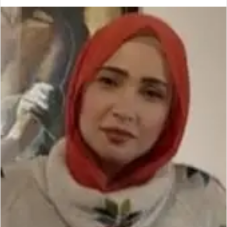
ر
س
ل
ب
ر
ي
د
ا
إ
ل
ك
ت
ر
و
ن
ي
ا