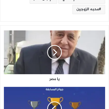
محبه الزوجين
ي
ا
م
ص
ر
يا مصر
إ
ط
ل
ا