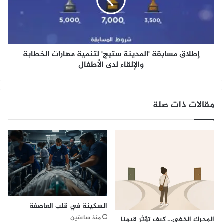
ق
م
س
ا
ب
إطلاق مسابقة 'المدينة ستيج' لتنمية مهارات الخطابة
ق
ة
والإلقاء لدى الأطفال
'
ا
ل
مقالات ذات صلة
م
د
ي
ن
ة
س
ت
ي
ج
'
السكينة في قلب العاصفة
ل
منذ ساعتين
المحرك الخفي… كيف تؤثر قيمنا
ت