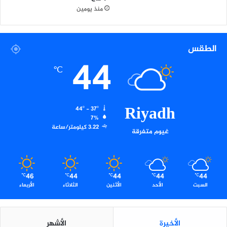
ل
منذ يومين
ق
ا
ء
الطقس
ل
44
د
℃
ى
ا
ل
أ
Riyadh
44º - 37º
ط
7%
ف
3.22 كيلومتر/ساعة
غيوم متفرقة
ا
ل
46
44
44
44
44
℃
℃
℃
℃
℃
السبت
الأحد
الأثنين
الثلاثاء
الأربعاء
الأخيرة
الأشهر