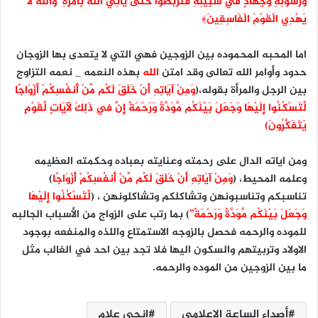
وَرَسُولِهِ وَجِهَادٍ فِي سَبِيلِهِ فَتَرَبَّصُوا حَتَّىٰ يَأْتِيَ اللَّهُ بِأَمْرِهِ ۗ وَاللَّهُ لَا
يَهْدِي الْقَوْمَ الْفَاسِقِينَ﴾
اما المحبه المحموده بين الزوجين فهي التي لا يتعدى بها الزوجان
حدود وأوامر الله تعالى وقد امتن
الله
بهذه النعمه _ نعمه التزاوج
بين الرجل والمرأة بقوله،(
وَمِنْ آيَاتِهِ أَنْ خَلَقَ لَكُم مِّنْ أَنفُسِكُمْ أَزْوَاجًا
لِّتَسْكُنُوا إِلَيْهَا وَجَعَلَ بَيْنَكُم مَّوَدَّةً وَرَحْمَةً إِنَّ فِي ذَلِكَ لَآيَاتٍ لِّقَوْمٍ
يَتَفَكَّرُونَ)
ومن اياته الدال على رحمته وعنايته بعباده وحكمته العظيمه
وعلمه المحيط، (
وَمِنْ آيَاتِهِ أَنْ خَلَقَ لَكُم مِّنْ أَنفُسِكُمْ أَزْوَاجًا
)
تناسبكم وتناسبونهن وتشاكلكم وتشاكلونهن ، (
لِّتَسْكُنُوا إِلَيْهَا
وَجَعَلَ بَيْنَكُم مَّوَدَّةً وَرَحْمَةً”
) بما رتب على الزواج من الأسباب الجالبه
للموده والرحمه فحصل بالزوجه الاستمتاع واللذه والمنفعه بوجود
الاولاد وتربيتهم والسكون اليها فلا تجد بين احد في الغالب مثل
ما بين الزوجين من الموده والرحمه.
أصداء الساعة الإعلامي
إنجى علام