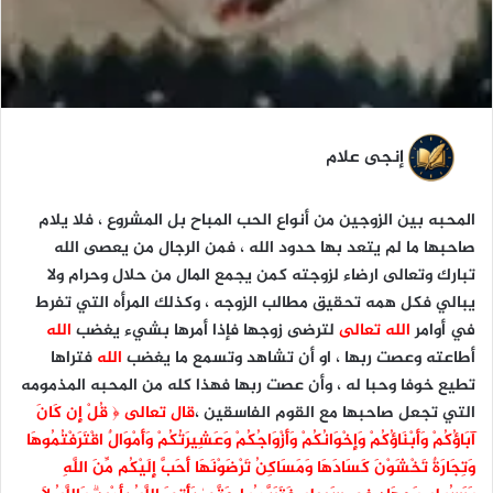
إنجى علام
المحبه بين الزوجين من أنواع الحب المباح بل المشروع ، فلا يلام
صاحبها ما لم يتعد بها حدود الله ، فمن الرجال من يعصى الله
تبارك وتعالى ارضاء لزوجته كمن يجمع المال من حلال وحرام ولا
يبالي فكل همه تحقيق مطالب الزوجه ، وكذلك المرأه التي تفرط
في أوامر
الله تعالى
لترضى زوجها فإذا أمرها بشيء يغضب
الله
أطاعته وعصت ربها ، او أن تشاهد وتسمع ما يغضب
الله
فتراها
تطيع خوفا وحبا له ، وأن عصت ربها فهذا كله من المحبه المذمومه
التي تجعل صاحبها مع القوم الفاسقين ،
قال تعالى ﴿ قُلْ إِن كَانَ
آبَاؤُكُمْ وَأَبْنَاؤُكُمْ وَإِخْوَانُكُمْ وَأَزْوَاجُكُمْ وَعَشِيرَتُكُمْ وَأَمْوَالٌ اقْتَرَفْتُمُوهَا
وَتِجَارَةٌ تَخْشَوْنَ كَسَادَهَا وَمَسَاكِنُ تَرْضَوْنَهَا أَحَبَّ إِلَيْكُم مِّنَ اللَّهِ