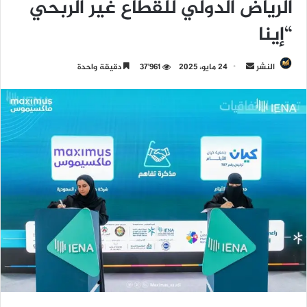
الرياض الدولي للقطاع غير الربحي
“إينا
النشر
أ
24 مايو، 2025
37٬961
دقيقة واحدة
ر
س
ل
ب
ر
ي
د
ا
إ
ل
ك
ت
ر
و