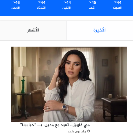
46
44
44
45
44
℃
℃
℃
℃
℃
السبت
الأحد
الأثنين
الثلاثاء
الأربعاء
الأخيرة
الأشهر
مي فاروق.. تعود مع مدين بــ “حبايبنا”
منذ يوم واحد