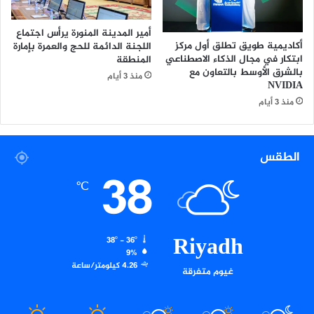
ب
م
أمير المدينة المنورة يرأس اجتماع
ن
أكاديمية طويق تطلق أول مركز
اللجنة الدائمة للحج والعمرة بإمارة
ا
ابتكار في مجال الذكاء الاصطناعي
المنطقة
س
بالشرق الأوسط بالتعاون مع
منذ 3 أيام
ب
NVIDIA
ة
منذ 3 أيام
ف
و
ز
الطقس
ه
38
ب
℃
د
و
ر
ي
Riyadh
38º - 36º
ا
9%
ل
4.26 كيلومتر/ساعة
غيوم متفرقة
ن
خ
ب