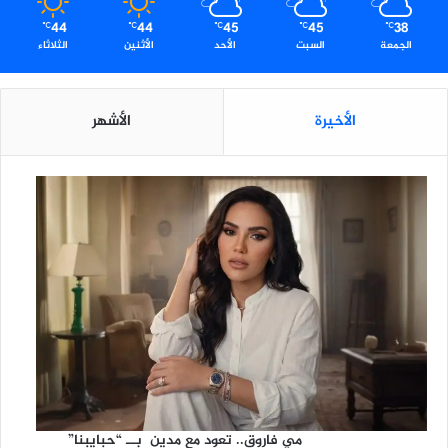
ة
44
44
45
45
38
ا
℃
℃
℃
℃
℃
الجمعة
السبت
الأحد
الأثنين
الثلاثاء
ل
آ
س
ي
الأخيرة
الأشهر
و
ي
مي فاروق.. تعود مع مدين بــ “حبايبنا”