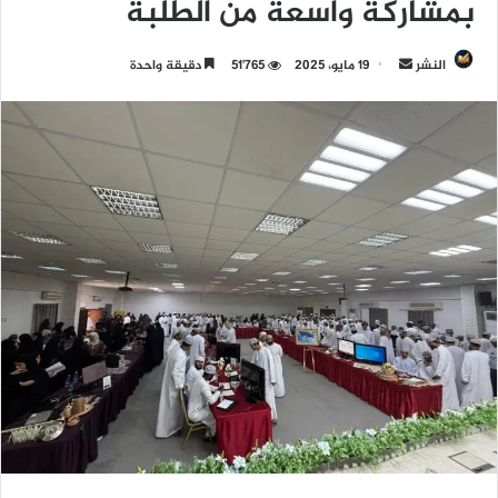
بمشاركة واسعة من الطلبة
النشر
أ
19 مايو، 2025
51٬765
دقيقة واحدة
ر
س
ل
ب
ر
ي
د
ا
إ
ل
ك
ت
ر
و
ن
ي