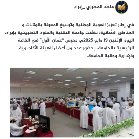
ا
ماجد المحرزي _إبراء
في إطار تعزيز الهوية الوطنية وترسيخ المعرفة بالولايات و
المناطق العُمانية، نظّمت جامعة التقنية والعلوم التطبيقية بإبراء،
اليوم الإثنين 19 مايو 2025م، معرض “عُمان الأول” في القاعة
الرئيسية بالجامعة، بحضور عدد من أعضاء الهيئة الأكاديمية
والإدارية وطلبة الجامعة.