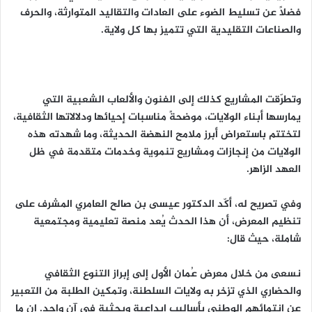
فضلاً عن تسليط الضوء على العادات والتقاليد المتوارثة، والحرف
والصناعات التقليدية التي تتميز بها كل ولاية.
وتطرّقت المشاريع كذلك إلى الفنون والألعاب الشعبية التي
يمارسها أبناء الولايات، موضحةً مناسبات إحيائها ودلالاتها الثقافية،
لتختتم باستعراض أبرز ملامح النهضة الحديثة، وما شهدته هذه
الولايات من إنجازات ومشاريع تنموية وخدمات متقدمة في ظل
العهد الزاهر.
وفي تصريح له، أكّد الدكتور عيسى بن صالح العامري المشرف على
تنظيم المعرض، أن هذا الحدث يُعد منصة تعليمية ومجتمعية
شاملة، حيث قال:
نسعى من خلال معرض عُمان الأول إلى إبراز التنوع الثقافي
والحضاري الذي تزخر به ولايات السلطنة، وتمكين الطلبة من التعبير
عن انتمائهم الوطني بأساليب إبداعية وبحثية في آنٍ واحد. إن ما