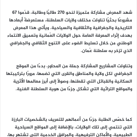
شهد المعرض مشاركة متميزة لنحو 270 طالبًا وطالبة، قدّموا 67
مشروعًا بحثيًا تناولت مختلف ولايات السلطنة، مستعرضةً أبعادها
التاريخية والجغرافية والثقافية والسياحية. ويأتي هذا المعرض
بهدف إثراء المعرفة العامة حول الولايات العُمانية وتعميق الانتماء
الوطني من خلال تسليط الضوء على التنوع الثقافي والجغرافي
الذي تزخر به سلطنة عُمان.
وتناولت المشاريع المشاركة جملة من المحاور، بدءًا من الموقع
الجغرافي لكل ولاية والمناطق والقرى التي تضمها، مرورًا بتركيبتها
السكانية والقبائل التي تقطنها، وصولًا إلى أبرز معالمها الأثرية
والمواقع التراثية التي تشكل جزءًا من هوية السلطنة الغنية.
كما خصّص الطلبة جزءًا من أعمالهم للتعريف بالشخصيات البارزة
التي تنتمي إلى تلك الولايات، بالإضافة إلى المواقع السياحية
الطبيعية، والأماكن الترفيهية، والمرافق الخدمية التي تشتهر بها،