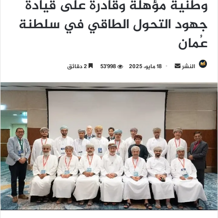
وطنية مؤهلة وقادرة على قيادة
جهود التحول الطاقي في سلطنة
عُمان
النشر
أ
18 مايو، 2025
53٬998
2 دقائق
ر
س
ل
ب
ر
ي
د
ا
إ
ل
ك
ت