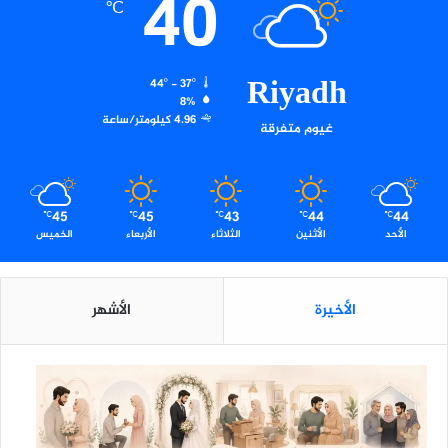
40
℃
Riyadh
44º - 37º
8%
4.96 كيلومتر/ساعة
غيوم متفرقة
45
45
43
44
44
℃
℃
℃
℃
℃
الأحد
الأثنين
الثلاثاء
الأربعاء
الخميس
الأخيرة
الأشهر