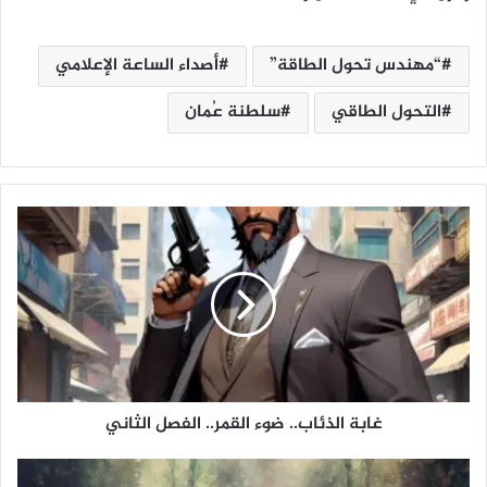
“مهندس تحول الطاقة”
أصداء الساعة الإعلامي
التحول الطاقي
سلطنة عُمان
غ
ا
ب
ة
ا
ل
ذ
ئ
ا
غابة الذئاب.. ضوء القمر.. الفصل الثاني
ب
.
.
و