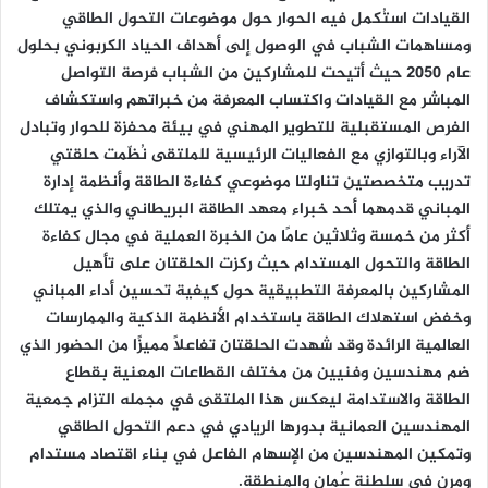
القيادات استُكمل فيه الحوار حول موضوعات التحول الطاقي
ومساهمات الشباب في الوصول إلى أهداف الحياد الكربوني بحلول
عام 2050 حيث أتيحت للمشاركين من الشباب فرصة التواصل
المباشر مع القيادات واكتساب المعرفة من خبراتهم واستكشاف
الفرص المستقبلية للتطوير المهني في بيئة محفزة للحوار وتبادل
الآراء وبالتوازي مع الفعاليات الرئيسية للملتقى نُظّمت حلقتي
تدريب متخصصتين تناولتا موضوعي كفاءة الطاقة وأنظمة إدارة
المباني قدمهما أحد خبراء معهد الطاقة البريطاني والذي يمتلك
أكثر من خمسة وثلاثين عامًا من الخبرة العملية في مجال كفاءة
الطاقة والتحول المستدام حيث ركزت الحلقتان على تأهيل
المشاركين بالمعرفة التطبيقية حول كيفية تحسين أداء المباني
وخفض استهلاك الطاقة باستخدام الأنظمة الذكية والممارسات
العالمية الرائدة وقد شهدت الحلقتان تفاعلًا مميزًا من الحضور الذي
ضم مهندسين وفنيين من مختلف القطاعات المعنية بقطاع
الطاقة والاستدامة ليعكس هذا الملتقى في مجمله التزام جمعية
المهندسين العمانية بدورها الريادي في دعم التحول الطاقي
وتمكين المهندسين من الإسهام الفاعل في بناء اقتصاد مستدام
ومرن في سلطنة عُمان والمنطقة.