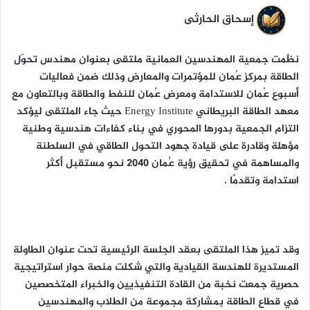
ر
و
إسحاق الحارثى
ن
ي
نظّمت جمعية المهندسين العمانية ملتقى بعنوان مهندس تحوّل
ا
الطاقة بمركز عُمان للمؤتمرات والمعارض وذلك ضمن فعاليات
أسبوع عُمان للاستدامة ومعرض عُمان للنفط والطاقة وبالتعاون مع
معهد الطاقة البريطاني Energy Institute حيث جاء الملتقى ليؤكد
التزام الجمعية بدورها المحوري في بناء كفاءات هندسية وطنية
مؤهلة وقادرة على قيادة جهود التحول الطاقي في السلطنة
والمساهمة في تحقيق رؤية عُمان 2040 نحو مستقبل أكثر
استدامة وتقدمًا .
وقد تميز هذا الملتقى بعقد الجلسة الرئيسية تحت عنوان الطاولة
المستديرة للهندسة القيادية والتي شكلت منصة حوار استراتيجية
حصرية جمعت نخبة من القادة التنفيذيين والخبراء المتخصصين
في قطاع الطاقة بمشاركة مجموعة من الطلاب والمهندسين