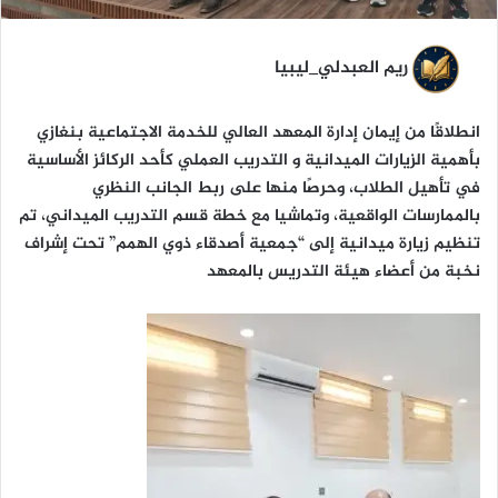
ن
ي
ا
ريم العبدلي_ليبيا
انطلاقًا من إيمان إدارة المعهد العالي للخدمة الاجتماعية بنغازي
بأهمية الزيارات الميدانية و التدريب العملي كأحد الركائز الأساسية
في تأهيل الطلاب، وحرصًا منها على ربط الجانب النظري
بالممارسات الواقعية، وتماشيا مع خطة قسم التدريب الميداني، تم
تنظيم زيارة ميدانية إلى “جمعية أصدقاء ذوي الهمم” تحت إشراف
نخبة من أعضاء هيئة التدريس بالمعهد