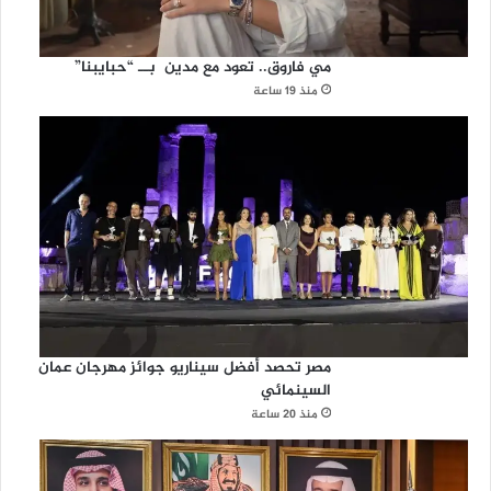
مي فاروق.. تعود مع مدين بــ “حبايبنا”
منذ 19 ساعة
مصر تحصد أفضل سيناريو جوائز مهرجان عمان
السينمائي
منذ 20 ساعة