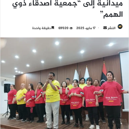
ميدانية إلى “جمعية أصدقاء ذوي
الهمم”
النشر
أ
17 مايو، 2025
69٬020
دقيقة واحدة
ر
س
ل
ب
ر
ي
د
ا
إ
ل
ك
ت
ر
و