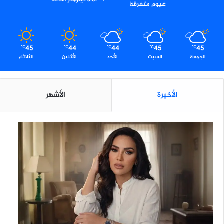
3.81 كيلومتر/ساعة
غيوم متفرقة
45
44
44
45
45
℃
℃
℃
℃
℃
الجمعة
السبت
الأحد
الأثنين
الثلاثاء
الأخيرة
الأشهر