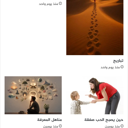
منذ يوم واحد
ن
و
ي
ة
ل
ل
ع
ا
م
ا
تباريح
ل
منذ يوم واحد
د
ر
ا
س
ي
2
0
2
4
مناهل المعرفة
حين يصبح الحب صفقة
-
منذ يومين
منذ يومين