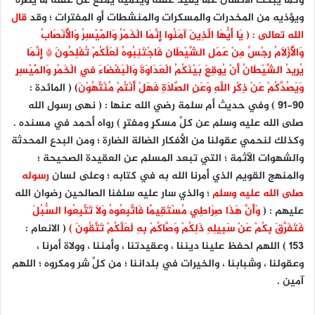
وكما يبحث الانسان عما يفيد عقله وينمّيه يمنع عن عقله ما يضره
ويؤذيه من المخدرات والمسكرات والمنشطات أو المفترات ؛ وقد
قال
الله تعالى : ( يَا أَيُّهَا الَّذِينَ آمَنُوا إِنَّمَا الْخَمْرُ وَالْمَيْسِرُ وَالْأَنْصَابُ
وَالْأَزْلَامُ رِجْسٌ مِنْ عَمَلِ الشَّيْطَانِ فَاجْتَنِبُوهُ لَعَلَّكُمْ تُفْلِحُونَ * إِنَّمَا
يُرِيدُ الشَّيْطَانُ أَنْ يُوقِعَ بَيْنَكُمُ الْعَدَاوَةَ وَالْبَغْضَاءَ فِي الْخَمْرِ وَالْمَيْسِرِ
وَيَصُدَّكُمْ عَنْ ذِكْرِ اللَّهِ وَعَنِ الصَّلَاةِ فَهَلْ أَنْتُمْ مُنْتَّهُوْنَ
) ( المائدة :
٩٠-٩١ ) وفي حديث أم سلمة رضي الله عنها : ( نهى رسول الله
صلى الله عليه وسلم عن كلِّ مسكرٍ ومفترٍ ) رواه أحمد في مسنده .
وكذلك لنحمي عقولنا من الأفكار الضالة الضارة ؛ ومن البدع المحدثة
والشهوات الآثمة ؛ التي تبعد المسلم عن العقيدة الصحيحة ؛
والمنهج القويم الذي أمرنا الله به في كتابه ؛ وعلى لسان
رسوله
صلى الله عليه وسلم
؛ والذي سار عليه سلفنا الصالحين رضوان الله
عليهم : (
وَأَنَّ هَذَا صِرَاطِي مُسْتَقِيمًا فَاتَّبِعُوهُ وَلَا تَتَّبِعُوا السُّبُلَ
فَتَفَرَّقَ بِكُمْ عَنْ سَبِيلِهِ ذَلِكُمْ وَصَّاكُمْ بِهِ لَعَلَّكُمْ تَتَّقُونَ )
( الانعام :
١٥٣ ) اللهم احفظ علينا ديننا ، وعقيدتنا ، وأمننا ، وولاة أمرنا ،
وعقولنا ، وشبابنا ، والخيرات في بلداننا ؛ من كلِّ شر ومكروه ؛ اللهم
آمين .