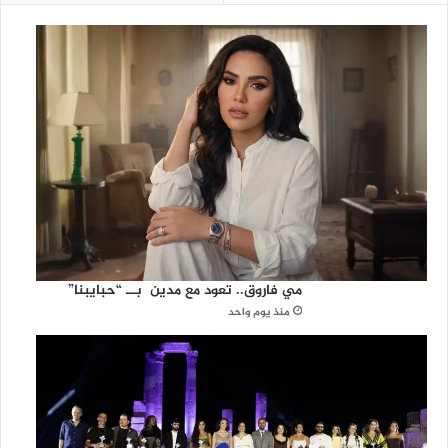
مي فاروق.. تعود مع مدين بــ “حبايبنا”
منذ يوم واحد