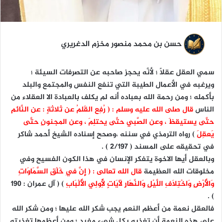
حسن بن محمد منصور مخزم الدغريري
سمي العقل عقلاً ؛ لأنَّه يحجز صاحبه عن التصرفات السيئة ؛
ويرغبه في الأعمال الطيبة التي تنفع النفس والمجتمع والبلد
بأكمله ؛ ومن رحمة الله بعباده أنه لم يكلف بالعبادة الا العقلاء من
الناس
قال صلى الله عليه وسلم : ( رُفِع القَلمُ عن ثلاثةٍ : عن النَّائمِ
حتَّى يستيقظَ ، وعن الصَّبي حتَّى يحتلِمَ ، وعن المجنونِ حتَّى
يَعقِلَ
) رواه الترمذي في سننه ،وصحح إسناده الشيخ أحمد شاكر
في تحقيقه على المسند ( 2/197 ) .
وبالعقل أيها الاخوة يتفكر الإنسان في هذا الكون الفسيح وفي
مخلوقات الله العظيمة
قال الله تعالى : ( إِنَّ فِي خَلْقِ السَّمَاوَاتِ
وَالْأَرْضِ وَاخْتِلَافِ اللَّيْلِ وَالنَّهَارِ لَآيَاتٍ لِأُولِي الْأَلْبَابِ
) ( آل عمران : ١٩٠
) .
فالعقل نعمة من أعظم النعم يجب شكر الله عليها ؛ ومن شكر الله
على هذه النعمة أن تغذيه بكل شيءٍ مفيد ؛ ومن أعظمها تغذيته