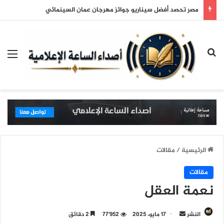
مصر تحصد أفضل سيناريو جوائز مهرجان عمان السينمائي
بحث عن
الق
الرئيسية
/
مقالات
مقالات
نعمة العقل
النشر
أ
17 مايو، 2025
77٬952
2 دقائق