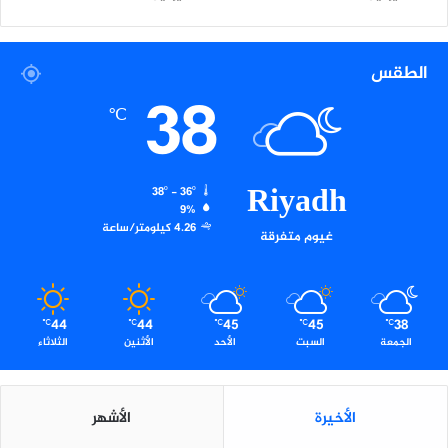
2
0
2
الطقس
5
38
℃
Riyadh
38º - 36º
9%
4.26 كيلومتر/ساعة
غيوم متفرقة
44
44
45
45
38
℃
℃
℃
℃
℃
الجمعة
السبت
الأحد
الأثنين
الثلاثاء
الأخيرة
الأشهر