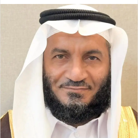
ر
س
ل
ب
ر
ي
د
ا
إ
ل
ك
ت
ر
و
ن
ي
ا