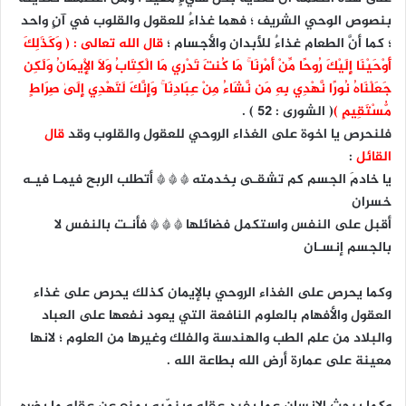
بنصوص الوحي الشريف ؛ فهما غذاءٌ للعقول والقلوب في آنٍ واحد
؛ كما أنَّ الطعام غذاءٌ للأبدان والأجسام ؛
قال الله تعالى : ( وَكَذَٰلِكَ
أَوْحَيْنَا إِلَيْكَ رُوحًا مِّنْ أَمْرِنَا ۚ مَا كُنتَ تَدْرِي مَا الْكِتَابُ وَلَا الْإِيمَانُ وَلَٰكِن
جَعَلْنَاهُ نُورًا نَّهْدِي بِهِ مَن نَّشَاءُ مِنْ عِبَادِنَا ۚ وَإِنَّكَ لَتَهْدِي إِلَىٰ صِرَاطٍ
مُّسْتَقِيمٍ )
( الشورى : ٥٢ ) .
فلنحرص يا اخوة على الغذاء الروحي للعقول والقلوب وقد
قال
القائل
:
يا خادمَ الجسم كم تشقـى بِخدمته * * * أتطلب الربح فيمـا فيـه
خسران
أقبل على النفس واستكمل فضائلها * * * فأنـت بالنفس لا
بالجسم إنسـان
وكما يحرص على الغذاء الروحي بالإيمان كذلك يحرص على غذاء
العقول والأفهام بالعلوم النافعة التي يعود نفعها على العباد
والبلاد من علم الطب والهندسة والفلك وغيرها من العلوم ؛ لانها
معينة على عمارة أرض الله بطاعة الله .