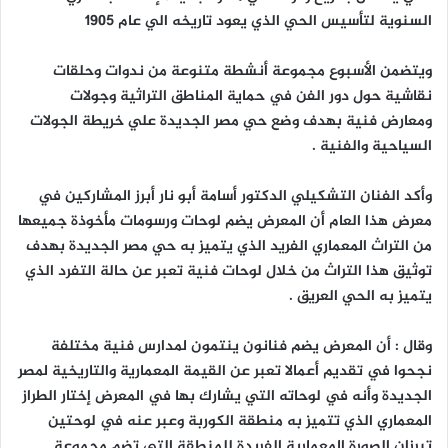
السنوية لتأسيس الحي الذي يعود تاريخه الي عام 1905
ا
ويتضمن الأسبوع مجموعة أنشطة متنوعة من ندوات وحلقات
نقاشية حول دور الفن في حماية المناطق التراثية وجولات
ومعارض فنية بهدف وضع حي مصر الجديدة علي خريطة الجولات
السياحية والفنية .
وأكد الفنان التشكيلي الدكتور أسامة أبو نار أبرز المشاركين في
معرض هذا العام أن المعرض يضم لوحات ورسومات مأخوذة جميعها
من التراث المعماري الفريد الذي يتميز به حي مصر الجديدة بهدف
توثيق هذا التراث من خلال لوحات فنية تعبر عن حالة التفرد الذي
يتميز به الحي العريق .
وقال : أن المعرض يضم فنانون ينتمون لمدارس فنية مختلفة
نجحوا في تقديم أعمالا تعبر عن القيمة المعمارية والتاريخية لمصر
الجديدة وأنه في لوحاته التي يشارك بها في المعرض إختار الطراز
المعماري الذي تتميز به منطقة الكوربة وعبر عنه في لوحتين
تبرزان الصورة المعمارية الفريدة للمنطقة التي تضم مجموعة