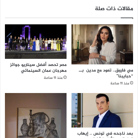
ت
مقالات ذات صلة
ه
م
ي
أ
خ
ذ
و
ن
ه
مصر تحصد أفضل سيناريو جوائز
ا
مي فاروق.. تعود مع مدين بــ
مهرجان عمان السينمائي
ف
“حبايبنا”
منذ 11 ساعة
ي
منذ 11 ساعة
ن
ز
ه
ة
بعد ناجحه في تونس .. إيهاب