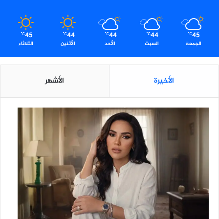
45
44
44
44
45
℃
℃
℃
℃
℃
الجمعة
السبت
الأحد
الأثنين
الثلاثاء
الأخيرة
الأشهر