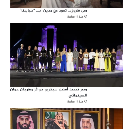
مي فاروق.. تعود مع مدين بــ “حبايبنا”
منذ 11 ساعة
مصر تحصد أفضل سيناريو جوائز مهرجان عمان
السينمائي
منذ 11 ساعة