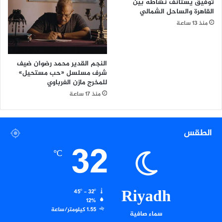
توفيق يستأنف نشاطه بين
القاهرة والساحل الشمالي
منذ 13 ساعة
النجم القدير محمد رضوان ضيف
شرف مسلسل «حب مستحيل»
للمخرج مازن الغرباوي
منذ 17 ساعة
الطقس
32
℃
Riyadh
45º - 32º
12%
1.55 كيلومتر/ساعة
سماء صافية