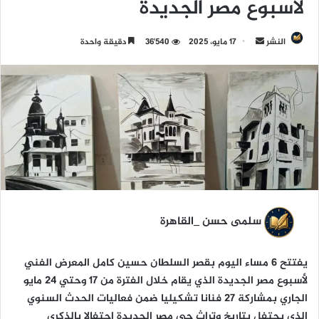
لأسبوع مصر الجديدة
النشر
أ
17 مايو، 2025
36٬540
دقيقة واحدة
ر
س
ل
ب
ر
ي
د
ا
إ
ل
سلمى حسن _القاهرة
ك
ت
يفتتح 6 مساء اليوم بقصر السلطان حسين كامل المعرض الفني
ر
لأسبوع مصر الجديدة الذي يقام خلال الفترة من 17 وحتي 24 مايو
و
الجاري بمشاركة 27 فنانا تشكيليا ضمن فعاليات الحدث السنوي
ن
الذي يحتفل بتاريخ وتراث حي مصر الجديدة إحتفالا بالذكري
ي