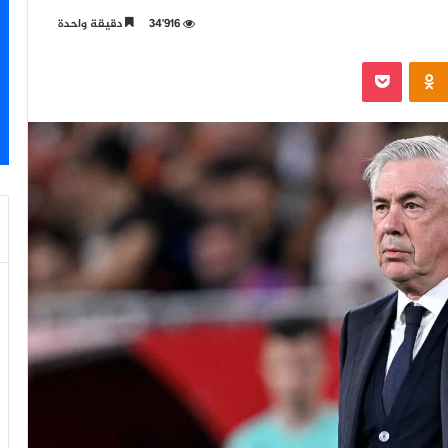
34٬916
دقيقة واحدة
‫Pocket
Odnoklassniki