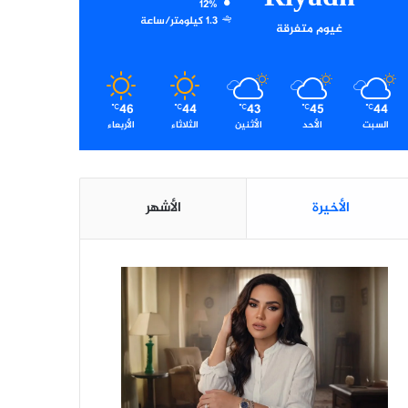
12%
1.3 كيلومتر/ساعة
غيوم متفرقة
46
44
43
45
44
℃
℃
℃
℃
℃
السبت
الأحد
الأثنين
الثلاثاء
الأربعاء
الأخيرة
الأشهر