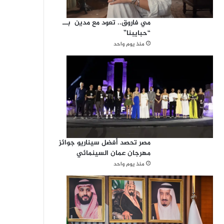
مي فاروق.. تعود مع مدين بــ
“حبايبنا”
منذ يوم واحد
مصر تحصد أفضل سيناريو جوائز
مهرجان عمان السينمائي
منذ يوم واحد