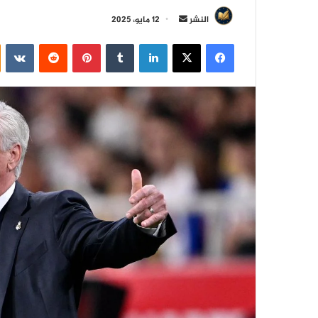
أ
النشر
12 مايو، 2025
ر
فيسبوك
‫X
لينكدإن
‏Tumblr
بينتيريست
‏Reddit
‏VKontakte
س
ل
ب
ر
ي
د
ا
إ
ل
ك
ت
ر
و
ن
ي
ا