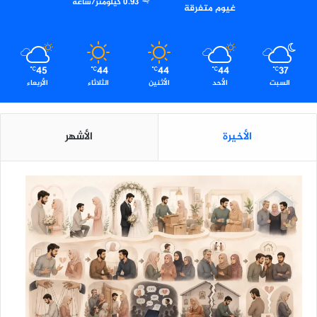
0.93 كيلومتر/ساعة
غيوم متفرقة
م
ة
ل
ل
45
44
44
44
37
م
℃
℃
℃
℃
℃
السبت
الأحد
الأثنين
الثلاثاء
الأربعاء
ص
ا
ب
ي
الأخيرة
الأشهر
ن