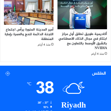
س
ا
ا
ل
ء
م
ن
ا
ع
أمير المدينة المنورة يرأس اجتماع
ة
أكاديمية طويق تطلق أول مركز
اللجنة الدائمة للحج والعمرة بإمارة
ا
ابتكار في مجال الذكاء الاصطناعي
المنطقة
ل
بالشرق الأوسط بالتعاون مع
منذ 4 أيام
ذ
NVIDIA
ا
منذ 4 أيام
ت
ي
ة
الطقس
و
38
ن
℃
ص
ا
ئ
ح
Riyadh
38º - 37º
م
10%
ه