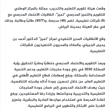
ن
وقّعت هيئة تقويم التعليم والتدريب، ممثلة بالمركز الوطني
ي
للتقويم والتميز المدرسي “تميز”، اتفاقيات الاعتماد المدرسي مع
ا
(8) شركات تعليمية، تضم (40) مدرسة، و(9577) طالبًا وطالبة، وذلك
في مقر الهيئة بمدينة الرياض.
وقّع الاتفاقيات المدير التنفيذي لمركز “تميز” الدكتور أحمد بن
يحيى الجبيلي، والملاك والمديرون التنفيذيون للشركات
التعليمية.
ويعدُ التقويم والاعتماد المدرسي متطلبًا وطنيًا لتحقيق رؤية
المملكة 2030 في رفع جودة مخرجات التعليم، ودعم التنمية
المستدامة بالمملكة، ورفع إسهامات قطاع التعليم الأهلي في
التعليم العام، من خلال تحسين جودة أدائه وقدرته التنافسية،
حيث يهدف الاعتماد المدرسي إلى ضمان جودة المخرجات
التعليمية والتدريبية وحوكمتها، وزيادة رضا المستفيدين، ورفع
كفاءة المدرسة في استخدام مواردها المادية والبشرية، وتعزيز
القدرة على الابتكار والتطوير في البرامج التعليمية.